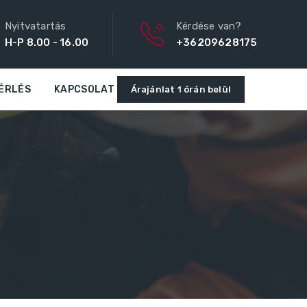
Nyitvatartás
Kérdése van?
H-P 8.00 - 16.00
+36209628175
ÉRLÉS
KAPCSOLAT
Árajánlat 1 órán belül
k