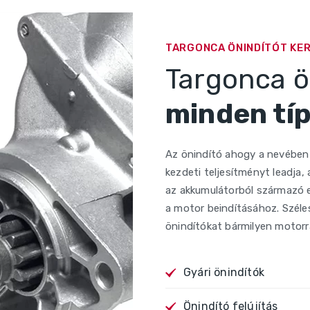
TARGONCA ÖNINDÍTÓT KE
Targonca ö
minden tí
Az önindító ahogy a nevében 
kezdeti teljesítményt leadja,
az akkumulátorból származó e
a motor beindításához. Szél
önindítókat bármilyen motorra
Gyári önindítók
Önindító felújítás