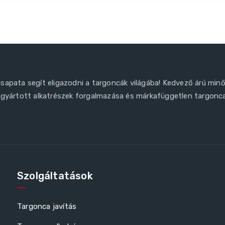
sapata segít eligazodni a targoncák világába! Kedvező árú min
ngyártott alkatrészek forgalmazása és márkafüggetlen targonc
Szolgáltatások
Targonca javítás