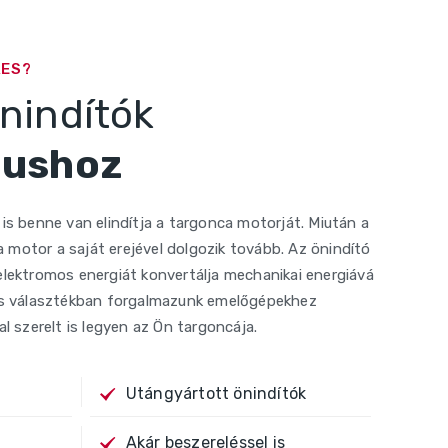
RES?
nindítók
pushoz
is benne van elindítja a targonca motorját. Miután a
 a motor a saját erejével dolgozik tovább. Az önindító
lektromos energiát konvertálja mechanikai energiává
es választékban forgalmazunk emelőgépekhez
l szerelt is legyen az Ön targoncája.
Utángyártott önindítók
Akár beszereléssel is