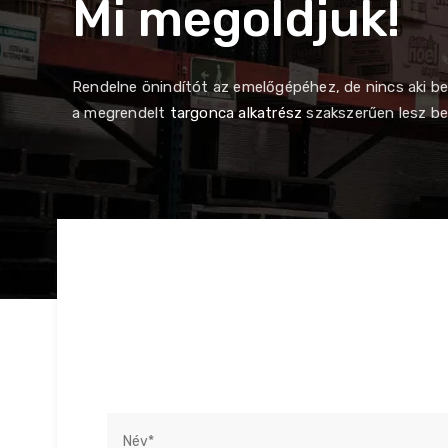
Mi megoldjuk!
Rendelne önindítót az emelőgépéhez, de nincs aki b
a megrendelt
targonca alkatrész
szakszerűen lesz bes