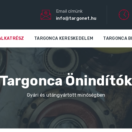
Email címünk
info@targonet.hu
ALKATRÉSZ
TARGONCA KERESKEDELEM
TARGONCA B
Targonca Önindító
Gyári és utángyártott minőségben