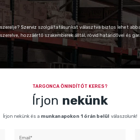
eszerelje?
Szerviz
szolgáltatásunkat választva biztos lehet abb
zerelve, hozzáértő szakemberek álltál, rövid határidővel és gar
TARGONCA ÖNINDÍTÓT KERES?
Írjon
nekünk
Írjon nekünk és a
munkanapokon
1 órán belül
válaszolunk!