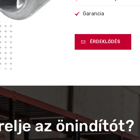
Garancia
ÉRDEKLŐDÉS
relje az önindítót?