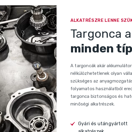
ALKATRÉSZRE LENNE SZÜ
Targonca a
minden tí
A targoncák akár akkumulátorr
nélkülözhetetlenek olyan vál
szükséges az anyagmozgatás.
folyamatos használatból ere
targonca biztonságos és hat
minőségi alkatrészek.
Gyári és utángyártott
alkatrészek