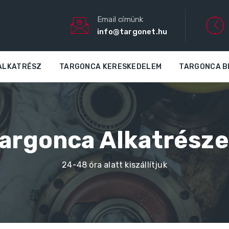
Email címünk
info@targonet.hu
ALKATRÉSZ
TARGONCA KERESKEDELEM
TARGONCA B
argonca Alkatrész
24-48 óra alatt kiszállítjuk