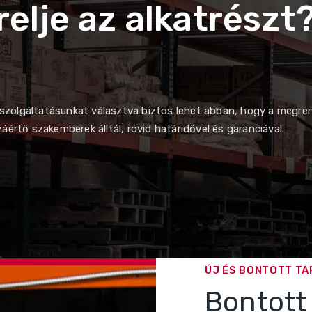
relje az alkatrészt
z szolgáltatásunkat választva biztos lehet abban, hogy a megre
értő szakemberek álltál, rövid határidővel és garanciával.
ÚJ ÉS BONTOTT T
Bontott 