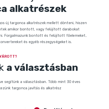
a alkatrészek
s új targonca alkatrészek mellett dönteni, hiszen
etek amikor bontott, vagy felújított darabokat
i. Forgalmazunk bontott és felújított főelemeket,
 konvertereket és egyéb részegységeket is.
GYÁROTT?
nk
a választásban
rve segítünk a választásban. Több mint 30 éves
kezünk targonca javítás és alkatrész