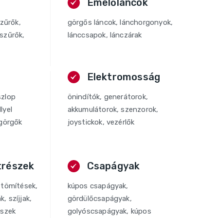
Emelőláncok
szűrők,
görgős láncok, lánchorgonyok,
szűrők,
lánccsapok, lánczárak
Elektromosság
szlop
önindítók, generátorok,
lyel
akkumulátorok, szenzorok,
cgörgők
joystickok, vezérlők
trészek
Csapágyak
 tömítések,
kúpos csapágyak,
, szíjjak,
gördülőcsapágyak,
észek
golyóscsapágyak, kúpos