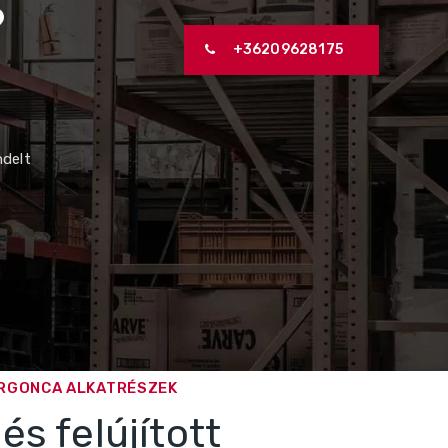
?
+36209628175
ndelt
ARGONCA ALKATRÉSZEK
és felújított