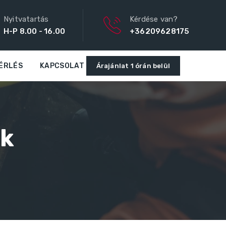
Nyitvatartás
Kérdése van?
H-P 8.00 - 16.00
+36209628175
ÉRLÉS
KAPCSOLAT
Árajánlat 1 órán belül
ek