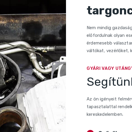
targonc
Nem mindig gazdaságo
előfordulnak olyan es
érdemesebb választan
váltókat, vezérlőket,
GYÁRI VAGY UTÁN
Segítü
Az ön igényeit felmé
tapasztalattal rendel
kereskedelemben.