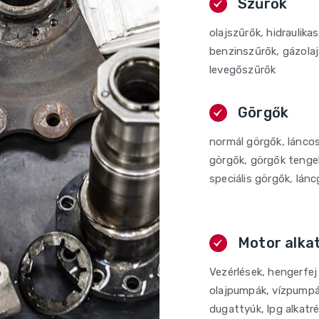
Szűrők
olajszűrők, hidraulika
benzinszűrők, gázolaj
levegőszűrők
Görgők
normál görgők, lánco
görgők, görgők tengel
speciális görgők, lán
Motor alka
Vezérlések, hengerfej
olajpumpák, vízpumpák
dugattyúk, lpg alkatr