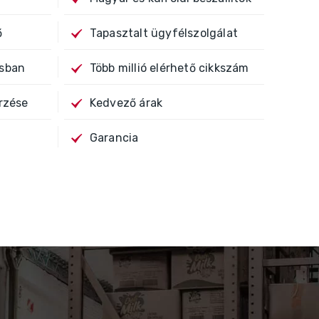
ő
Tapasztalt ügyfélszolgálat
ásban
Több millió elérhető cikkszám
rzése
Kedvező árak
Garancia