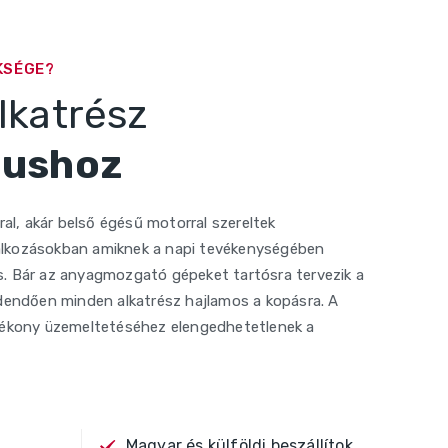
KSÉGE?
lkatrész
pushoz
al, akár belső égésű motorral szereltek
lalkozásokban amiknek a napi tevékenységében
 Bár az anyagmozgató gépeket tartósra tervezik a
dendően minden alkatrész hajlamos a kopásra. A
ékony üzemeltetéséhez elengedhetetlenek a
Magyar és külföldi beszállítok