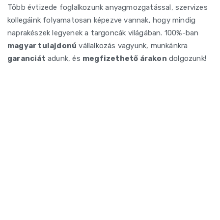
Több évtizede foglalkozunk anyagmozgatással, szervizes
kollegáink folyamatosan képezve vannak, hogy mindig
naprakészek legyenek a targoncák világában. 100%-ban
magyar tulajdonú
vállalkozás vagyunk, munkánkra
garanciát
adunk, és
megfizethető árakon
dolgozunk!
HIBÁS A TARGONCÁJA?
Jelezze nekünk
Vegye fel velünk a