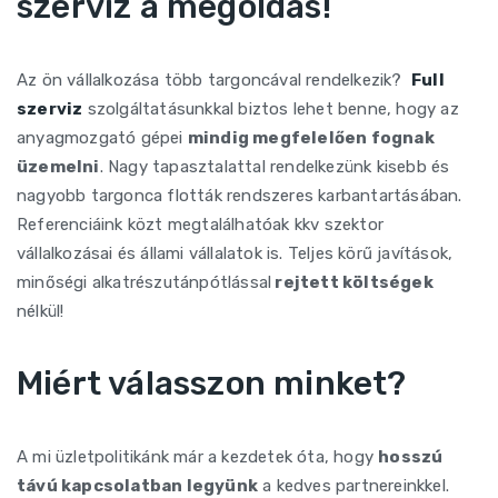
szerviz a megoldás!
Az ön vállalkozása több targoncával rendelkezik?
Full
szerviz
szolgáltatásunkkal biztos lehet benne, hogy az
anyagmozgató gépei
mindig megfelelően fognak
üzemelni
. Nagy tapasztalattal rendelkezünk kisebb és
nagyobb targonca flották rendszeres karbantartásában.
Referenciáink közt megtalálhatóak kkv szektor
vállalkozásai és állami vállalatok is. Teljes körű javítások,
minőségi alkatrészutánpótlással
rejtett költségek
nélkül!
Miért válasszon minket?
A mi üzletpolitikánk már a kezdetek óta, hogy
hosszú
távú kapcsolatban legyünk
a kedves partnereinkkel.