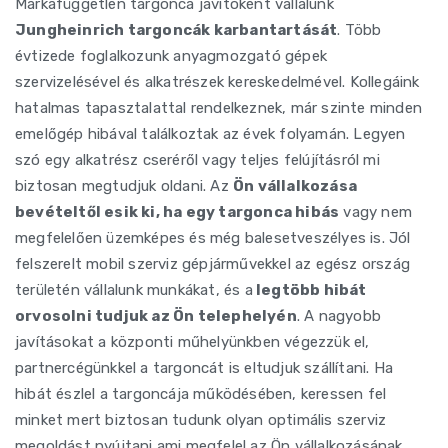
Márkafüggetlen targonca javítóként vállalunk
Jungheinrich targoncák karbantartását
. Több
évtizede foglalkozunk anyagmozgató gépek
szervizelésével és alkatrészek kereskedelmével. Kollegáink
hatalmas tapasztalattal rendelkeznek, már szinte minden
emelőgép hibával találkoztak az évek folyamán. Legyen
szó egy alkatrész cseréről vagy teljes felújításról mi
biztosan megtudjuk oldani. Az
Ön vállalkozása
bevételtől esik ki, ha egy targonca hibás
vagy nem
megfelelően üzemképes és még balesetveszélyes is. Jól
felszerelt mobil szerviz gépjárművekkel az egész ország
területén vállalunk munkákat, és a
legtöbb hibát
orvosolni tudjuk az Ön telephelyén
. A nagyobb
javításokat a központi műhelyünkben végezzük el,
partnercégünkkel a targoncát is eltudjuk szállítani. Ha
hibát észlel a targoncája működésében, keressen fel
minket mert biztosan tudunk olyan optimális szerviz
megoldást nyújtani ami megfelel az Ön vállalkozásának.