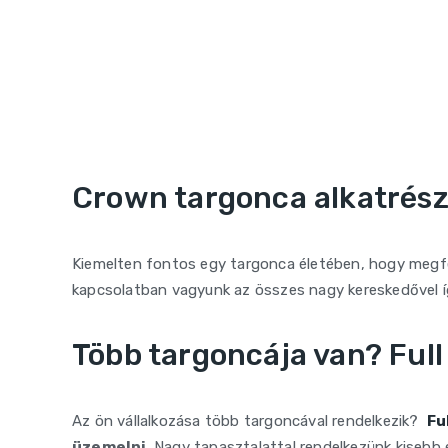
Crown targonca alkatrés
Kiemelten fontos egy targonca életében, hogy megfe
kapcsolatban vagyunk az összes nagy kereskedővel íg
Több targoncája van? Full
Az ön vállalkozása több targoncával rendelkezik?
Fu
üzemelni
. Nagy tapasztalattal rendelkezünk kisebb