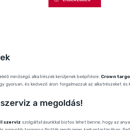
zek
lelő minőségű alkatrészek kerüljenek beépítésre.
Crown targo
y gyorsan, és kedvező áron forgalmazzuk az alkatrészeket és k
 szerviz a megoldás!
ll szerviz
szolgáltatásunkkal biztos lehet benne, hogy az an
 és nagyobb targonca flották rendszeres karbantartásában. Ref