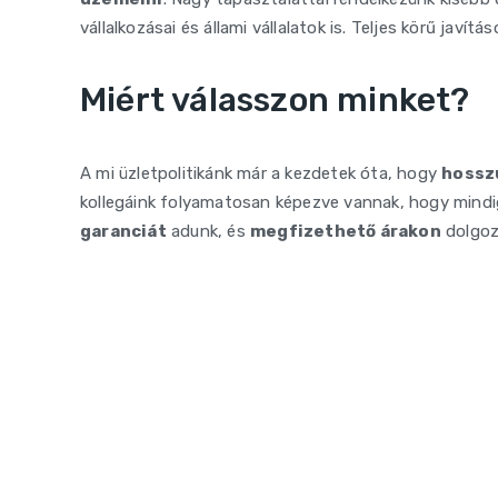
vállalkozásai és állami vállalatok is. Teljes körű javí
Miért válasszon minket?
A mi üzletpolitikánk már a kezdetek óta, hogy
hossz
kollegáink folyamatosan képezve vannak, hogy mindi
garanciát
adunk, és
megfizethető árakon
dolgoz
HIBÁS A TARGONCÁJA?