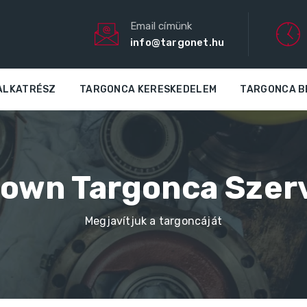
Email címünk
info@targonet.hu
ALKATRÉSZ
TARGONCA KERESKEDELEM
TARGONCA B
own Targonca Szer
Megjavítjuk a targoncáját