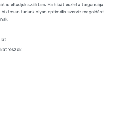
t is eltudjuk szállítani. Ha hibát észlel a targoncája
 biztosan tudunk olyan optimális szerviz megoldást
ának.
lat
lkatrészek