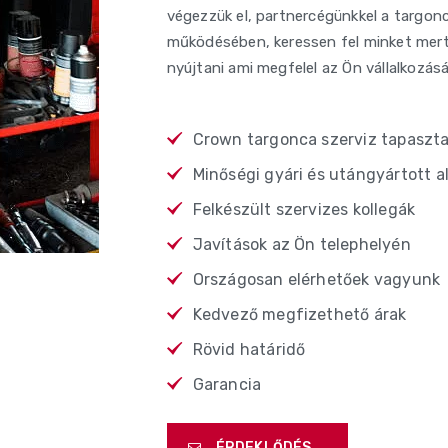
végezzük el, partnercégünkkel a targoncá
működésében, keressen fel minket mert
nyújtani ami megfelel az Ön vállalkozás
Crown targonca szerviz tapaszta
Minőségi gyári és utángyártott a
Felkészült szervizes kollegák
Javítások az Ön telephelyén
Országosan elérhetőek vagyunk
Kedvező megfizethető árak
Rövid határidő
Garancia
ÉRDEKLŐDÉS