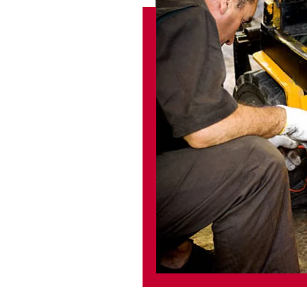
latot
 a
nek
zzá is