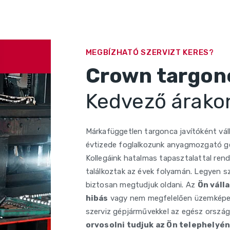
MEGBÍZHATÓ SZERVIZT KERES?
Crown targonc
Kedvező árako
Márkafüggetlen targonca javítóként vál
évtizede foglalkozunk anyagmozgató gép
Kollegáink hatalmas tapasztalattal ren
találkoztak az évek folyamán. Legyen szó
biztosan megtudjuk oldani. Az
Ön válla
hibás
vagy nem megfelelően üzemképes é
szerviz gépjárművekkel az egész ország 
orvosolni tudjuk az Ön telephelyé