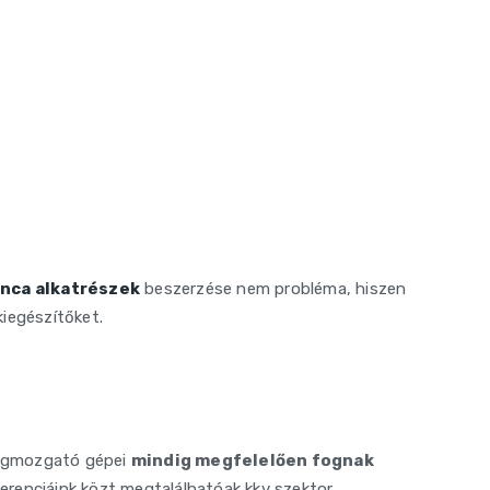
nca alkatrészek
beszerzése nem probléma, hiszen
iegészítőket.
yagmozgató gépei
mindig megfelelően fognak
erenciáink közt megtalálhatóak kkv szektor