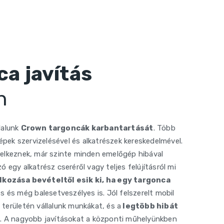
a javítás
n
lalunk
Crown targoncák karbantartását
. Több
ek szervizelésével és alkatrészek kereskedelmével.
delkeznek, már szinte minden emelőgép hibával
 egy alkatrész cseréről vagy teljes felújításról mi
lkozása bevételtől esik ki, ha egy targonca
s még balesetveszélyes is. Jól felszerelt mobil
területén vállalunk munkákat, és a
legtöbb hibát
n
. A nagyobb javításokat a központi műhelyünkben