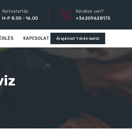
Nyitvatartás
Kérdése van?
H-P 8.00 - 16.00
+36209628175
ÉRLÉS
KAPCSOLAT
Árajánlat 1 órán belül
viz