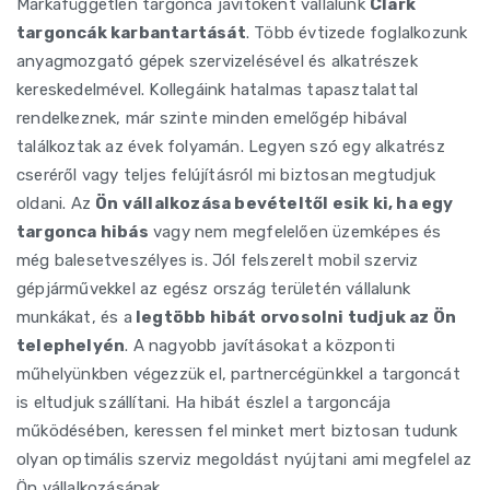
Márkafüggetlen targonca javítóként vállalunk
Clark
targoncák karbantartását
. Több évtizede foglalkozunk
anyagmozgató gépek szervizelésével és alkatrészek
kereskedelmével. Kollegáink hatalmas tapasztalattal
rendelkeznek, már szinte minden emelőgép hibával
találkoztak az évek folyamán. Legyen szó egy alkatrész
cseréről vagy teljes felújításról mi biztosan megtudjuk
oldani. Az
Ön vállalkozása bevételtől esik ki, ha egy
targonca hibás
vagy nem megfelelően üzemképes és
még balesetveszélyes is. Jól felszerelt mobil szerviz
gépjárművekkel az egész ország területén vállalunk
munkákat, és a
legtöbb hibát orvosolni tudjuk az Ön
telephelyén
. A nagyobb javításokat a központi
műhelyünkben végezzük el, partnercégünkkel a targoncát
is eltudjuk szállítani. Ha hibát észlel a targoncája
működésében, keressen fel minket mert biztosan tudunk
olyan optimális szerviz megoldást nyújtani ami megfelel az
Ön vállalkozásának.