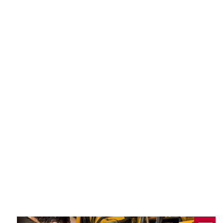
Keressen fel minket, és mondja el mi
a hibajelenség a targoncájával.
Egyeztessünk időpontot
02
Egyeztetés után a kollegáink
kimennek felmérni a hibajelenséget.
Javítások megkezdése
03
Ha megfelel Önnek az ajánlatunk,
hozzá is kezdünk a targonca
javításához.