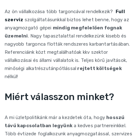
Az ön vállalkozása több targoncával rendelkezik?
Full
szerviz
szolgáltatásunkkal biztos lehet benne, hogy az
anyagmozgató gépei
mindig megfelelően fognak
üzemelni
. Nagy tapasztalattal rendelkezünk kisebb és
nagyobb targonca flották rendszeres karbantartásában.
Referenciáink közt megtalálhatóak kkv szektor
vállalkozásai és állami vállalatok is. Teljes körű javítások,
minőségi alkatrészutánpótlással
rejtett költségek
nélkül!
Miért válasszon minket?
A mi üzletpolitikánk már a kezdetek óta, hogy
hosszú
távú kapcsolatban legyünk
a kedves partnereinkkel.
Több évtizede foglalkozunk anyagmozgatással, szervizes