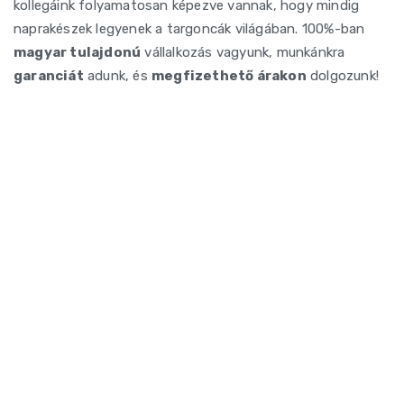
kollegáink folyamatosan képezve vannak, hogy mindig
naprakészek legyenek a targoncák világában. 100%-ban
magyar tulajdonú
vállalkozás vagyunk, munkánkra
garanciát
adunk, és
megfizethető árakon
dolgozunk!
HIBÁS A TARGONCÁJA?
Jelezze nekünk
Vegye fel velünk a
01
kapcsolatot