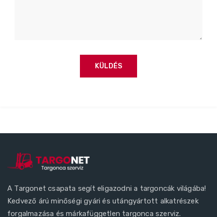
A Targonet csapata segít eligazodni a targoncák világába!
Kedvező árú minőségi gyári és utángyártott alkatrészek
forgalmazása és márkafüggetlen targonca szerviz.