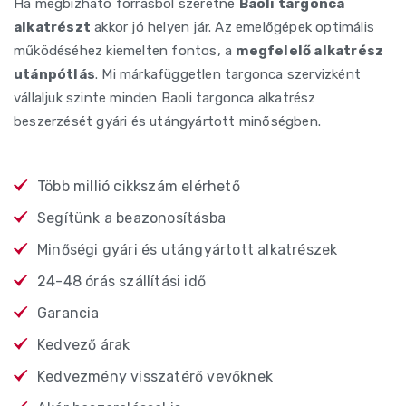
Ha megbízható forrásból szeretne
Baoli targonca
alkatrészt
akkor jó helyen jár. Az emelőgépek optimális
működéséhez kiemelten fontos, a
megfelelő alkatrész
utánpótlás
. Mi márkafüggetlen targonca szervizként
vállaljuk szinte minden Baoli targonca alkatrész
beszerzését gyári és utángyártott minőségben.
Több millió cikkszám elérhető
Segítünk a beazonosításba
Minőségi gyári és utángyártott alkatrészek
24-48 órás szállítási idő
Garancia
Kedvező árak
Kedvezmény visszatérő vevőknek