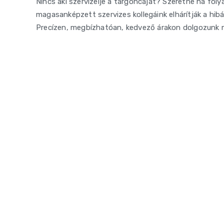
Nincs aki szervizelje a targoncáját? Szeretné ha 
magasanképzett szervizes kollegáink elhárítják a hib
Precízen, megbízhatóan, kedvező árakon dolgozunk mi
RENDELÉS EGYSZERŰEN
Árajánlat pár lépés
Vegye fel velünk a kapcso
Küldje el nekünk a keresett alkatrész
01