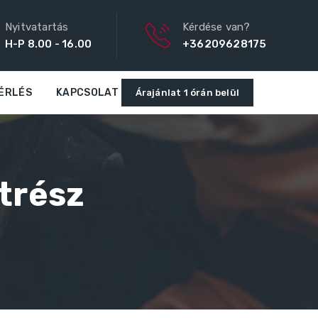
Nyitvatartás
Kérdése van?
H-P 8.00 - 16.00
+36209628175
ÉRLÉS
KAPCSOLAT
Árajánlat 1 órán belül
trész