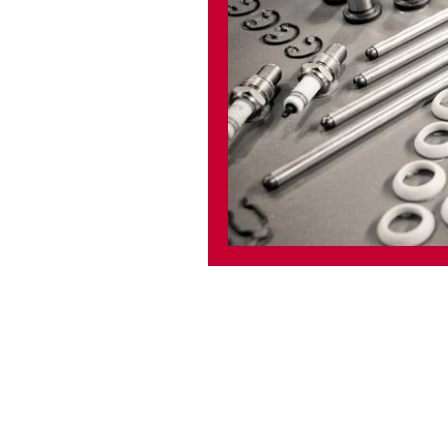
és
szt
 megfelelő
a
ócégnek
tt
szállítja