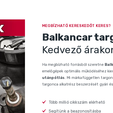
MEGBÍZHATÓ KERESKEDŐT KERES?
Balkancar tar
Kedvező árako
Ha megbízható forrásból szeretne
Bal
emelőgépek optimális működéséhez kie
utánpótlás
. Mi márkafüggetlen targon
targonca alkatrész beszerzését gyári 
Több millió cikkszám elérhető
Segítünk a beazonosításba