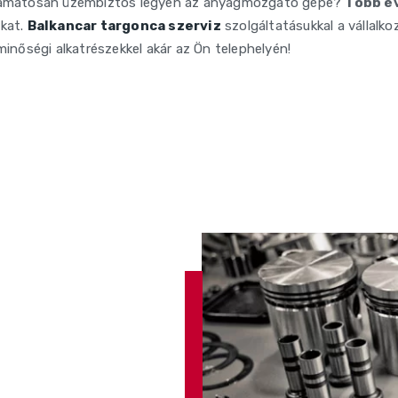
folyamatosan üzembiztos legyen az anyagmozgató gépe?
Több év
ákat.
Balkancar targonca szerviz
szolgáltatásukkal a vállalk
nőségi alkatrészekkel akár az Ön telephelyén!
ben
latot
 nevét,