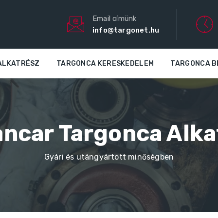
Email címünk
info@targonet.hu
ALKATRÉSZ
TARGONCA KERESKEDELEM
TARGONCA B
ancar Targonca Alka
Gyári és utángyártott minőségben