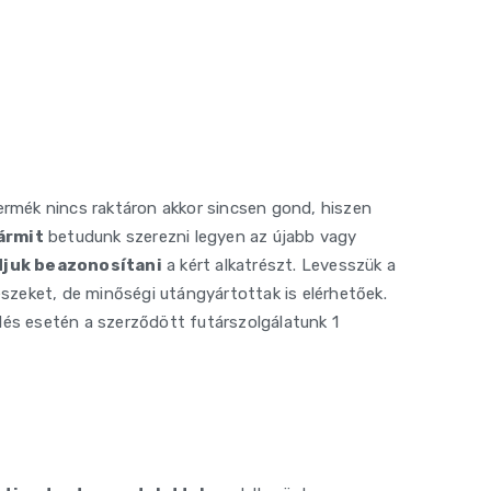
 termék nincs raktáron akkor sincsen gond, hiszen
ármit
betudunk szerezni legyen az újabb vagy
djuk beazonosítani
a kért alkatrészt. Levesszük a
észeket, de minőségi utángyártottak is elérhetőek.
elés esetén a szerződött futárszolgálatunk 1