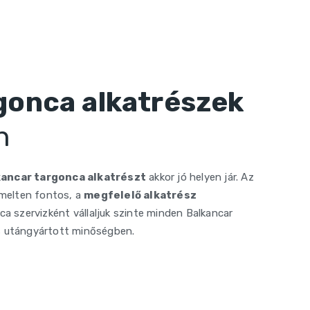
gonca alkatrészek
n
kancar targonca alkatrészt
akkor jó helyen jár. Az
melten fontos, a
megfelelő alkatrész
ca szervizként vállaljuk szinte minden Balkancar
és utángyártott minőségben.