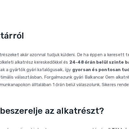
tárról
katrészeket akár azonnal tudjuk küldeni. De ha éppen a keresett
olkeleti alkatrész kereskedőkkel és
24-48 órán belül szinte b
ak a gyártók gyári katalógusaik, így
gyorsan és pontosan tu
ptimális választásban. Forgalmazunk gyári Balkancar Oem alkatr
 munkanapokon álltalában 1 órán belül válaszolunk. Sikeres rend
beszerelje az alkatrészt?