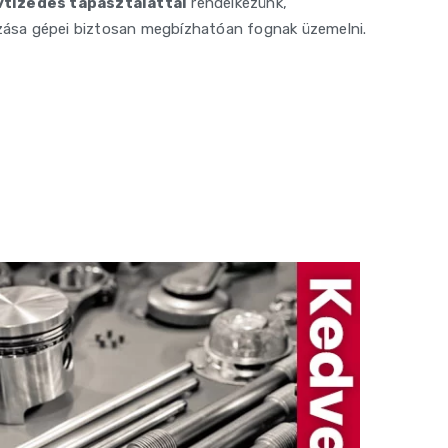
tizedes tapasztalattal
rendelkezünk,
ozása gépei biztosan megbízhatóan fognak üzemelni.